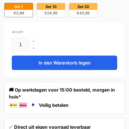
Set 1
Set 10
Set 20
€2,89
€24,95
€43,95
Anzahl
Erhöhe
die
Verringere
Menge
die
für
Menge
In den Warenkorb legen
Griff
für
128
Griff
mm
128
Edelstahl
mm
🚚 Op werkdagen voor 15:00 besteld, morgen in
Weiß
Edelstahl
huis*
–
Weiß
Dallas
–
Veilig betalen
Dallas
✅
Direct uit eigen voorraad leverbaar