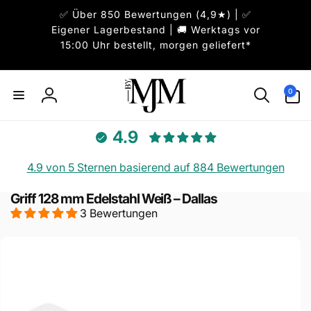
Direkt
✅ Über 850 Bewertungen (4,9★) | ✅
zum
Inhalt
Eigener Lagerbestand | 🚚 Werktags vor
15:00 Uhr bestellt, morgen geliefert*
0
0
Artikel
Einloggen
4.9
4.9 von 5 Sternen basierend auf 884 Bewertungen
Griff 128 mm Edelstahl Weiß – Dallas
3 Bewertungen
uktinformationen
ngen