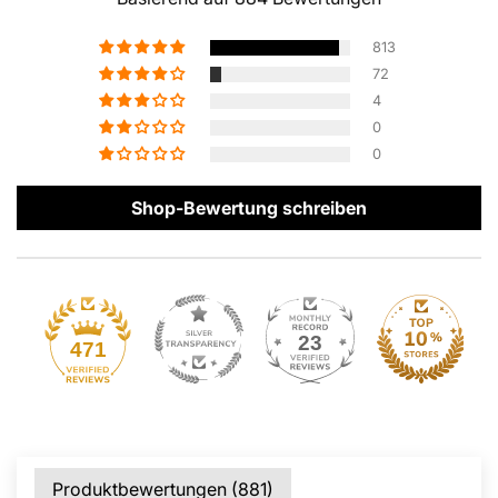
813
72
4
0
0
Shop-Bewertung schreiben
23
471
Produktbewertungen (
881
)