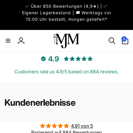
Direkt
✅ Über 850 Bewertungen (4,9★) | ✅
zum
Inhalt
Eigener Lagerbestand | 🚚 Werktags vor
15:00 Uhr bestellt, morgen geliefert*
0
0
Artikel
Einloggen
4.9
Customers rate us 4.9/5 based on 884 reviews.
Kundenerlebnisse
4.91 von 5
Basierend auf 884 Bewertungen