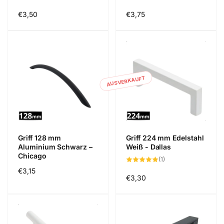
Bewertungen
Bewertungen
insgesamt
insgesamt
Normaler
€3,50
Normaler
€3,75
Preis
Preis
AUSVERKAUFT
Griff 128 mm
Griff 224 mm Edelstahl
Aluminium Schwarz –
Weiß - Dallas
Chicago
1
(1)
Bewertungen
Normaler
€3,15
insgesamt
Normaler
€3,30
Preis
Preis