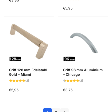
Normaler
€3,30
Bewertungen
insgesamt
Preis
Normaler
€5,95
Preis
Griff 128 mm Edelstahl
Griff 96 mm Aluminium
Gold – Miami
– Chicago
2
2
(2)
(2)
Bewertungen
Bewertungen
insgesamt
insgesamt
Normaler
€5,95
Normaler
€3,75
Preis
Preis