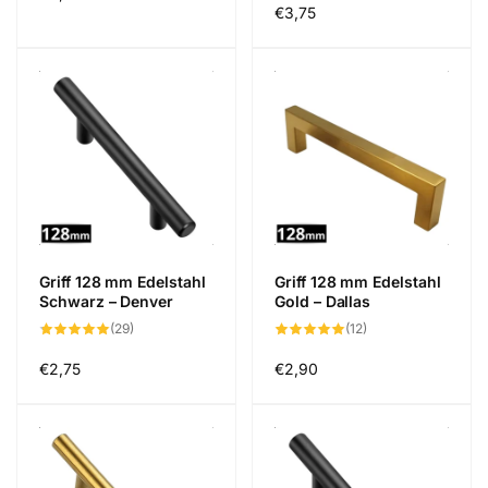
Normaler
€3,75
Preis
Preis
Griff 128 mm Edelstahl
Griff 128 mm Edelstahl
Schwarz – Denver
Gold – Dallas
29
12
(29)
(12)
Bewertungen
Bewertungen
insgesamt
insgesamt
Normaler
€2,75
Normaler
€2,90
Preis
Preis