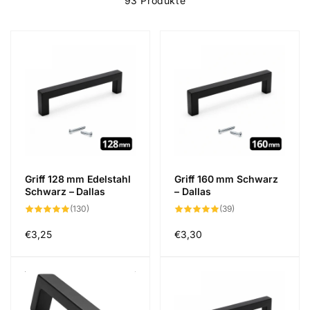
93 Produkte
Griff 128 mm Edelstahl
Griff 160 mm Schwarz
Schwarz – Dallas
– Dallas
130
39
(130)
(39)
Bewertungen
Bewertungen
insgesamt
insgesamt
Normaler
€3,25
Normaler
€3,30
Preis
Preis