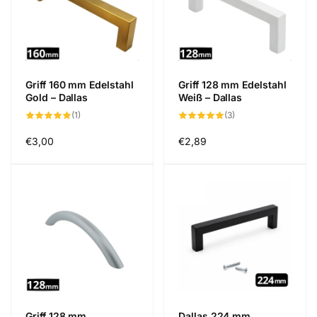
Griff 160 mm Edelstahl
Griff 128 mm Edelstahl
Gold – Dallas
Weiß – Dallas
1
3
(1)
(3)
Bewertungen
Bewertungen
insgesamt
insgesamt
Normaler
€3,00
Normaler
€2,89
Preis
Preis
Griff 128 mm
Dallas 224 mm