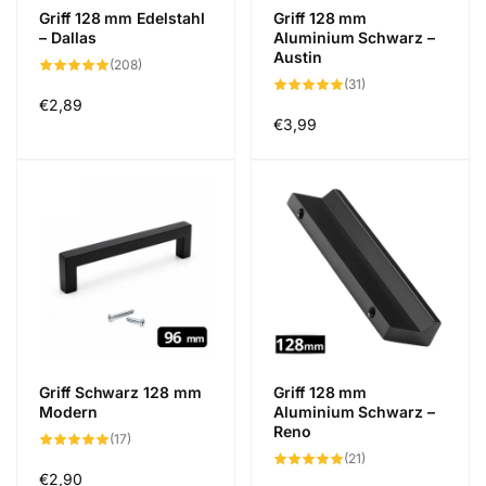
Griff 128 mm Edelstahl
Griff 128 mm
– Dallas
Aluminium Schwarz –
Austin
208
(208)
Bewertungen
31
(31)
insgesamt
Bewertungen
Normaler
€2,89
insgesamt
Normaler
€3,99
Preis
Preis
Griff Schwarz 128 mm
Griff 128 mm
Modern
Aluminium Schwarz –
Reno
17
(17)
Bewertungen
21
(21)
insgesamt
Bewertungen
Normaler
€2,90
insgesamt