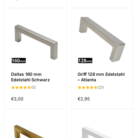
Preis
Dallas 160 mm
Griff 128 mm Edelstahl
Edelstahl Schwarz
– Atlanta
5
21
(5)
(21)
Bewertungen
Bewertungen
insgesamt
insgesamt
Normaler
€3,00
Normaler
€2,95
Preis
Preis