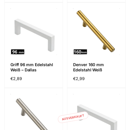
Griff 96 mm Edelstahl
Denver 160 mm
Weiß – Dallas
Edelstahl Weiß
Normaler
€2,89
Normaler
€2,99
Preis
Preis
AUSVERKAUFT