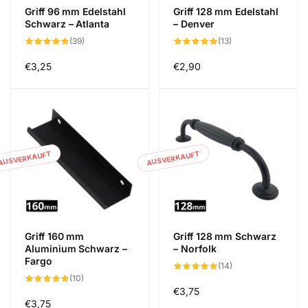
Griff 96 mm Edelstahl
Griff 128 mm Edelstahl
Schwarz – Atlanta
– Denver
39
13
(39)
(13)
Bewertungen
Bewertungen
insgesamt
insgesamt
Normaler
€3,25
Normaler
€2,90
Preis
Preis
AUSVERKAUFT
AUSVERKAUFT
Griff 160 mm
Griff 128 mm Schwarz
Aluminium Schwarz –
– Norfolk
Fargo
14
(14)
Bewertungen
10
(10)
insgesamt
Bewertungen
Normaler
€3,75
insgesamt
Normaler
€3,75
Preis