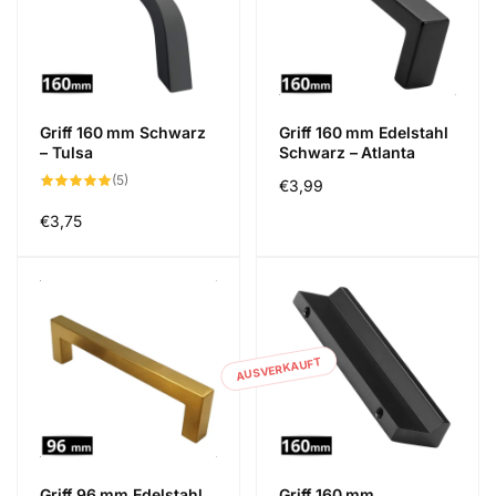
Griff 160 mm Schwarz
Griff 160 mm Edelstahl
– Tulsa
Schwarz – Atlanta
5
(5)
Normaler
€3,99
Bewertungen
insgesamt
Preis
Normaler
€3,75
Preis
AUSVERKAUFT
Griff 96 mm Edelstahl
Griff 160 mm