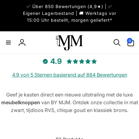
Direkt
✅ Über 850 Bewertungen (4,9★) | ✅
zum
Inhalt
Eigener Lagerbestand | 🚚 Werktags vor
15:00 Uhr bestellt, morgen geliefert*
0
0
Artikel
Einloggen
4.9
4.9 von 5 Sternen basierend auf 884 Bewertungen
Geef je kasten direct een nieuwe uitstraling met de luxe
meubelknoppen
van BY MJM. Ontdek onze collectie in mat
zwart, tijdloos RVS, chique goud en klassiek brons.