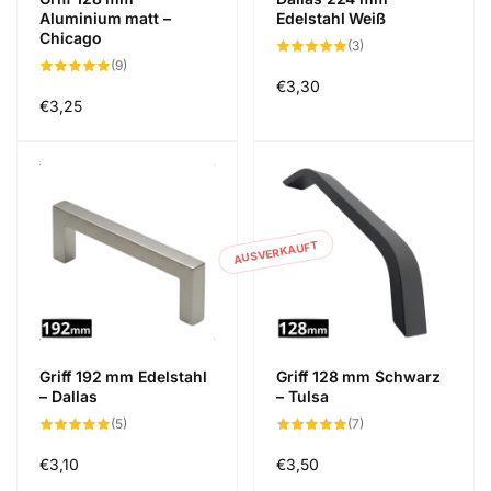
Aluminium matt –
Edelstahl Weiß
Chicago
3
(3)
Bewertungen
9
(9)
insgesamt
Bewertungen
Normaler
€3,30
insgesamt
Normaler
€3,25
Preis
Preis
AUSVERKAUFT
Griff 192 mm Edelstahl
Griff 128 mm Schwarz
– Dallas
– Tulsa
5
7
(5)
(7)
Bewertungen
Bewertungen
insgesamt
insgesamt
Normaler
€3,10
Normaler
€3,50
Preis
Preis