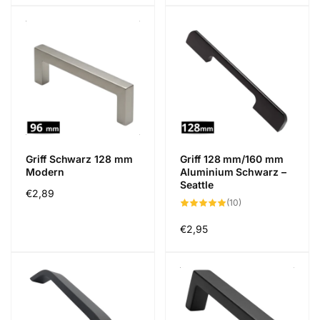
Griff Schwarz 128 mm
Griff 128 mm/160 mm
Modern
Aluminium Schwarz –
Seattle
Normaler
€2,89
10
(10)
Preis
Bewertungen
insgesamt
Normaler
€2,95
Preis