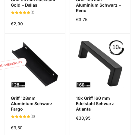
Gold – Dallas
Aluminium Schwarz –
Reno
1
(1)
Bewertungen
Normaler
€3,75
insgesamt
Normaler
€2,90
Preis
Preis
AUSVERKAUFT
Griff 128mm
10x Griff 160 mm
Aluminium Schwarz –
Edelstahl Schwarz –
Fargo
Atlanta
3
(3)
Normaler
€30,95
Bewertungen
insgesamt
Preis
Normaler
€3,50
Preis