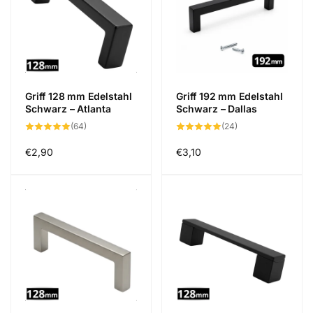
Griff 128 mm Edelstahl
Griff 192 mm Edelstahl
Schwarz – Atlanta
Schwarz – Dallas
64
24
(64)
(24)
Bewertungen
Bewertungen
insgesamt
insgesamt
Normaler
€2,90
Normaler
€3,10
Preis
Preis