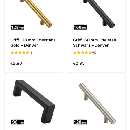
Griff 128 mm Edelstahl
Griff 160 mm Edelstahl
Gold – Denver
Schwarz – Denver
8
6
(8)
(6)
Bewertungen
Bewertungen
insgesamt
insgesamt
Normaler
€2,90
Normaler
€2,95
Preis
Preis