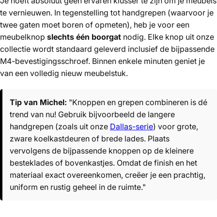
Je hoeft absoluut geen ervaren klusser te zijn om je meubels
te vernieuwen. In tegenstelling tot handgrepen (waarvoor je
twee gaten moet boren of opmeten), heb je voor een
meubelknop
slechts één boorgat
nodig. Elke knop uit onze
collectie wordt standaard geleverd inclusief de bijpassende
M4-bevestigingsschroef. Binnen enkele minuten geniet je
van een volledig nieuw meubelstuk.
Tip van Michel:
"Knoppen en grepen combineren is dé
trend van nu! Gebruik bijvoorbeeld de langere
handgrepen (zoals uit onze
Dallas-serie
) voor grote,
zware koelkastdeuren of brede lades. Plaats
vervolgens de bijpassende knoppen op de kleinere
besteklades of bovenkastjes. Omdat de finish en het
materiaal exact overeenkomen, creëer je een prachtig,
uniform en rustig geheel in de ruimte."