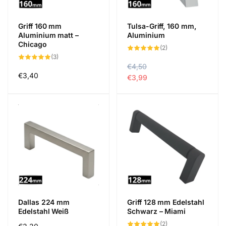
Griff 160 mm
Tulsa-Griff, 160 mm,
Aluminium matt –
Aluminium
Chicago
2
(2)
Bewertungen
3
(3)
insgesamt
Bewertungen
N
€4,50
V
insgesamt
Normaler
€3,40
o
e
€3,99
Preis
r
r
m
k
a
a
l
u
e
f
r
s
P
p
r
r
e
e
i
i
s
s
Dallas 224 mm
Griff 128 mm Edelstahl
Edelstahl Weiß
Schwarz – Miami
2
(2)