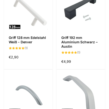
Griff 128 mm Edelstahl
Griff 192 mm
Weiß - Denver
Aluminium Schwarz –
Austin
1
(1)
Bewertungen
1
(1)
insgesamt
Bewertungen
Normaler
€2,90
insgesamt
Normaler
€4,99
Preis
Preis