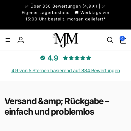
Direkt
✅ Über 850 Bewertungen (4,9★) | ✅
zum
Inhalt
Eigener Lagerbestand | 🚚 Werktags vor
15:00 Uhr bestellt, morgen geliefert*
0
0
Artikel
Einloggen
4.9
4.9 von 5 Sternen basierend auf 884 Bewertungen
Versand &amp; Rückgabe –
einfach und problemlos