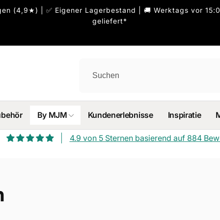
n (4,9★) | ✅ Eigener Lagerbestand | 🚚 Werktags vor 15:0
geliefert*
ubehör
By MJM
Kundenerlebnisse
Inspiratie
4.9 von 5 Sternen basierend auf 884 Be
n