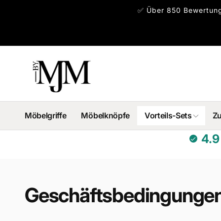
Direkt
✅ Über 850 Bewertunge
zum
Inhalt
Möbelgriffe
Möbelknöpfe
Vorteils-Sets
Z
4.9
Geschäftsbedingunge