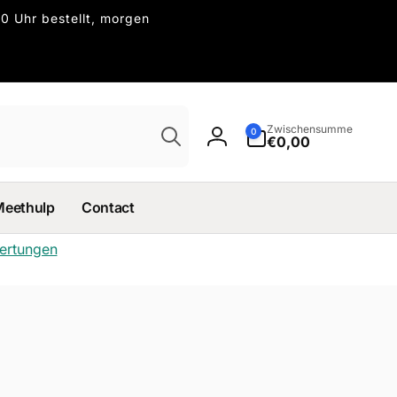
0 Uhr bestellt, morgen
Suchen
0
Zwischensumme
0
Artikel
€0,00
Einloggen
Meethulp
Contact
wertungen