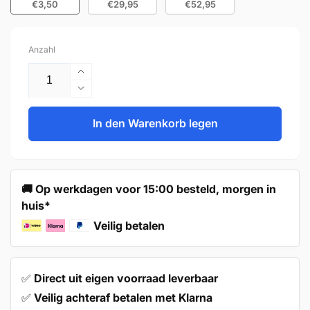
€3,50
€29,95
€52,95
Anzahl
Erhöhe
die
Verringere
Menge
die
für
Menge
In den Warenkorb legen
Türknauf
für
50
Türknauf
mm
50
Aluminium
mm
🚚 Op werkdagen voor 15:00 besteld, morgen in
Gold
Aluminium
huis*
–
Gold
Erie
–
Veilig betalen
Erie
✅
Direct uit eigen voorraad leverbaar
✅
Veilig achteraf betalen met Klarna