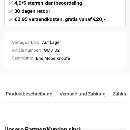
✅
4,9/5 sterren klantbeoordeling
✅
30 dagen retour
✅
€2,95 verzendkosten, gratis vanaf €20,-
Verfügbarkeit:
Auf Lager
Article number:
GMJ102
Sammlung:
Erie,
Möbelknöpfe
Produktbeschreibung
Versand und Zahlung
Zahlung
Unsere Partner/Kunden sind: