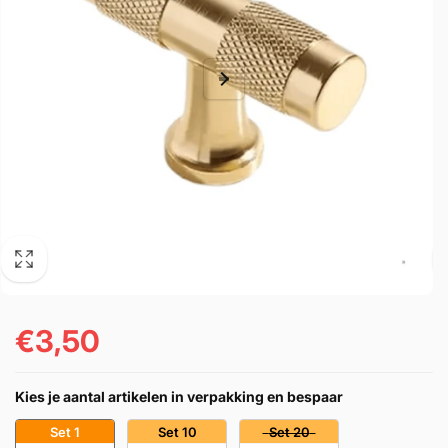
€3,50
Normaler
Preis
Kies je aantal artikelen in verpakking en bespaar
Set 1
Set 10
Set 20