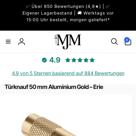
Direkt
✅ Über 850 Bewertungen (4,9★) | ✅
zum
Inhalt
Eigener Lagerbestand | 🚚 Werktags vor
15:00 Uhr bestellt, morgen geliefert*
0
0
Artikel
Einloggen
4.9
4.9 von 5 Sternen basierend auf 884 Bewertungen
Türknauf 50 mm Aluminium Gold – Erie
uktinformationen
ngen