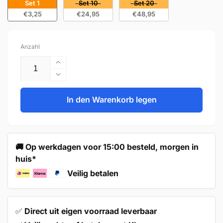
Set 1
Set 10
Set 20
€3,25
€24,95
€48,95
Anzahl
Erhöhe
die
Verringere
Menge
die
für
Menge
In den Warenkorb legen
Türknauf
für
32mm
Türknauf
Schwarz
32mm
–
Schwarz
🚚 Op werkdagen voor 15:00 besteld, morgen in
Memphis
–
huis*
Memphis
Veilig betalen
✅
Direct uit eigen voorraad leverbaar