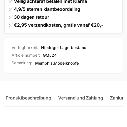
✅
Veilig achteraf betalen met Klarna
✅
4,9/5 sterren klantbeoordeling
✅
30 dagen retour
✅
€2,95 verzendkosten, gratis vanaf €20,-
Verfügbarkeit:
Niedriger Lagerbestand
Article number:
GMJ24
Sammlung:
Memphis,
Möbelknöpfe
Produktbeschreibung
Versand und Zahlung
Zahlung