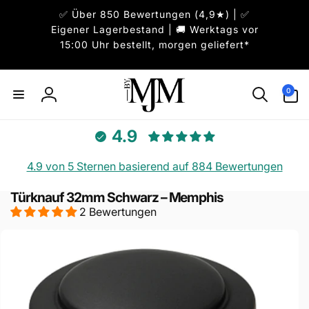
Direkt
✅ Über 850 Bewertungen (4,9★) | ✅
zum
Inhalt
Eigener Lagerbestand | 🚚 Werktags vor
15:00 Uhr bestellt, morgen geliefert*
0
0
Artikel
Einloggen
4.9
4.9 von 5 Sternen basierend auf 884 Bewertungen
Türknauf 32mm Schwarz – Memphis
2 Bewertungen
uktinformationen
ngen