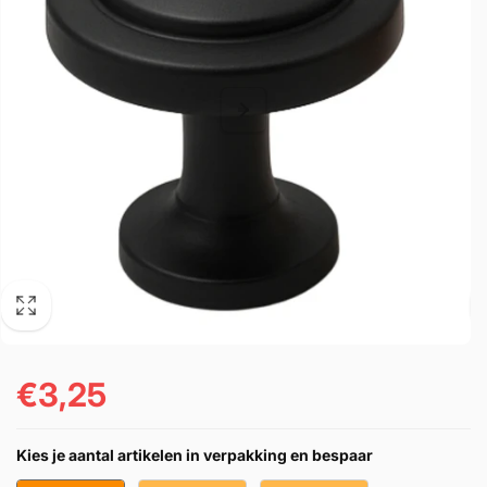
€3,25
Normaler
Preis
Kies je aantal artikelen in verpakking en bespaar