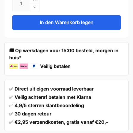
Erhöhe
die
Verringere
Menge
die
für
Menge
In den Warenkorb legen
Griff
für
160
Griff
mm
160
Edelstahl
mm
🚚 Op werkdagen voor 15:00 besteld, morgen in
Weiß
Edelstahl
huis*
–
Weiß
Denver
–
Veilig betalen
Denver
✅
Direct uit eigen voorraad leverbaar
✅
Veilig achteraf betalen met Klarna
✅
4,9/5 sterren klantbeoordeling
✅
30 dagen retour
✅
€2,95 verzendkosten, gratis vanaf €20,-