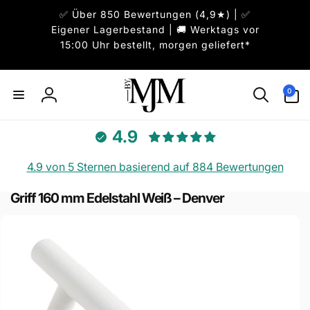
Direkt
✅ Über 850 Bewertungen (4,9★) | ✅
zum
Inhalt
Eigener Lagerbestand | 🚚 Werktags vor
15:00 Uhr bestellt, morgen geliefert*
0
0
Artikel
Einloggen
4.9
4.9 von 5 Sternen basierend auf 884 Bewertungen
Griff 160 mm Edelstahl Weiß – Denver
uktinformationen
ngen