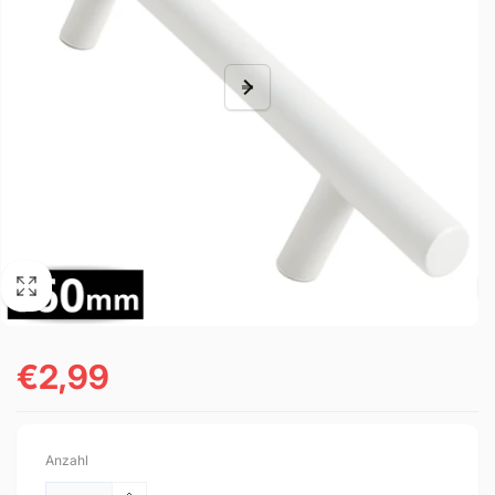
€2,99
Normaler
Preis
Anzahl