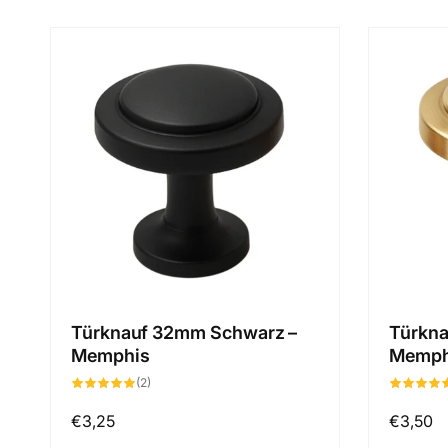
Türknauf 32mm Schwarz –
Türkna
Memphis
Memph
2
(2)
Bewertungen
insgesamt
Normaler
€3,25
Normal
€3,50
Preis
Preis