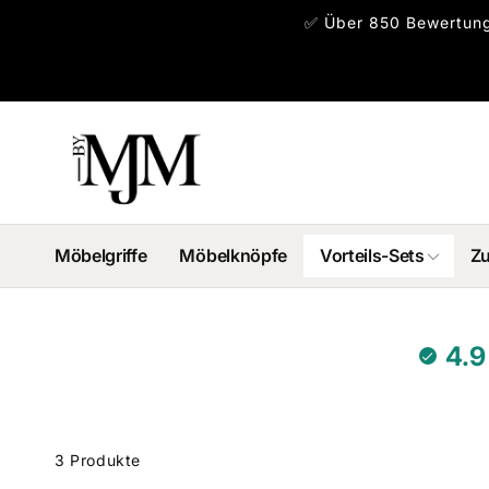
Direkt
✅ Über 850 Bewertunge
zum
Inhalt
Möbelgriffe
Möbelknöpfe
Vorteils-Sets
Z
4.9
m
duktraster
3 Produkte
ingen