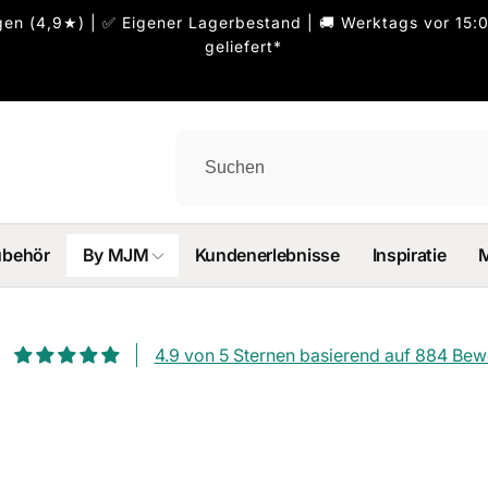
n (4,9★) | ✅ Eigener Lagerbestand | 🚚 Werktags vor 15:0
geliefert*
ubehör
By MJM
Kundenerlebnisse
Inspiratie
4.9 von 5 Sternen basierend auf 884 Be