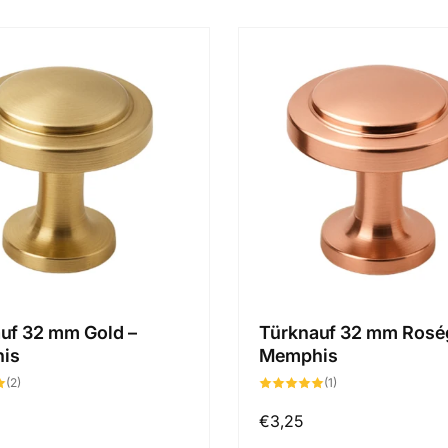
uf 32 mm Gold –
Türknauf 32 mm Roség
is
Memphis
2
1
(2)
(1)
Bewertungen
Bewertungen
insgesamt
insgesamt
er
Normaler
€3,25
Preis