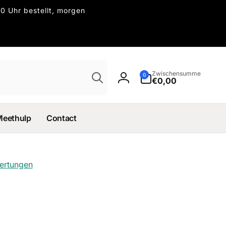
0 Uhr bestellt, morgen
Suchen
0
Zwischensumme
0
Artikel
€0,00
Einloggen
Meethulp
Contact
wertungen