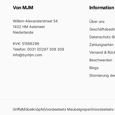
Von MJM
Information
Willem-Alexanderstraat 54
Über uns
1432 HM Aalsmeer
Geschäftsbedi
Niederlande
Datenschutz-
KVK: 51596296
Zahlungsarten
Telefon: 0031 (0)297 308 309
Versand & Rüc
info@bymjm.com
Beschwerden
Blogs
Stornierung der
Griffe
Möbelknöpfe
Voordeelsets Meubelgrepen
Voordeelsets