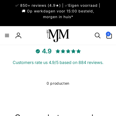
Meteen
✅ 850+ reviews (4.9★) | ✅Eigen voorraad |
naar de
content
🚚 Op werkdagen voor 15:00 besteld,
morgen in huis*
0
0
artikelen
Inloggen
4.9
Customers rate us 4.9/5 based on 884 reviews.
0 producten