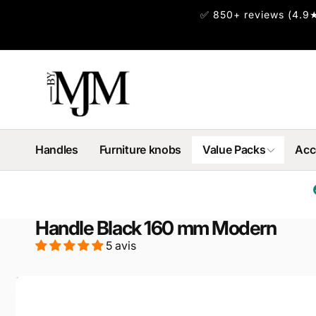
et
✅ 850+ reviews (4.9★
passer
au
contenu
Handles
Furniture knobs
Value Packs
Acc
Handle Black 160 mm Modern
5 avis
Passer aux
informations
produits