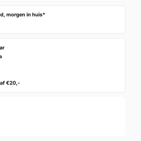
d, morgen in huis*
ar
a
af €20,-