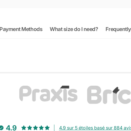
Payment Methods
What size do I need?
Frequently
4.9
4.9 sur 5 étoiles basé sur 884 avi