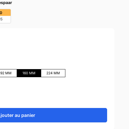
bespaar
20
95
192 MM
160 MM
224 MM
jouter au panier