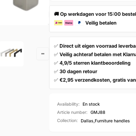
160
Black
mm
160
🚚 Op werkdagen voor 15:00 bestel
Modern
mm
Veilig betalen
Modern
✅
Direct uit eigen voorraad leverba
✅
Veilig achteraf betalen met Klarn
✅
4,9/5 sterren klantbeoordeling
✅
30 dagen retour
✅
€2,95 verzendkosten, gratis van
Availability:
En stock
Article number:
GMJ88
Collection:
Dallas,
Furniture handles