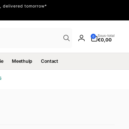
, delivered tomorrow*
Recherche
Sous-total
0 article
0
€0,00
Connexion
ie
Meethulp
Contact
s