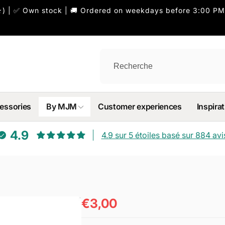
) | ✅ Own stock | 🚚 Ordered on weekdays before 3:00 PM
essories
By MJM
Customer experiences
Inspirat
4.9
4.9 sur 5 étoiles basé sur 884 avi
€3,00
Prix
habituel