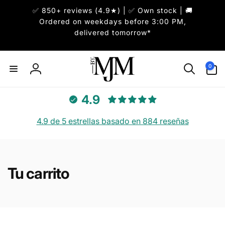
✅ 850+ reviews (4.9★) | ✅ Own stock | 🚚
irectamente
l contenido
Ordered on weekdays before 3:00 PM,
delivered tomorrow*
0
0
artículos
Iniciar
sesión
4.9
4.9 de 5 estrellas basado en 884 reseñas
Tu carrito