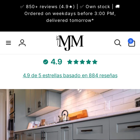
✅ 850+ reviews (4.9★) | ✅ Own stock | 🚚
irectamente
l contenido
Ordered on weekdays before 3:00 PM,
delivered tomorrow*
B
0
0
artículos
Iniciar
Y
sesión
4.9
M
J
4.9 de 5 estrellas basado en 884 reseñas
M