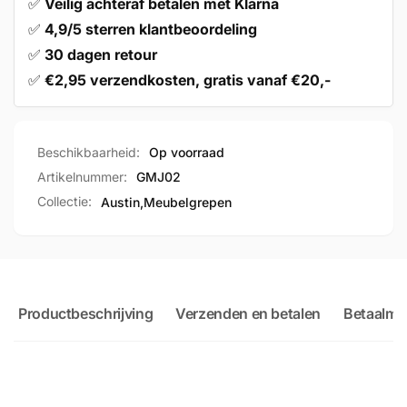
✅
Veilig achteraf betalen met Klarna
✅
4,9/5 sterren klantbeoordeling
✅
30 dagen retour
✅
€2,95 verzendkosten, gratis vanaf €20,-
Beschikbaarheid:
Op voorraad
Artikelnummer:
GMJ02
Collectie:
Austin,
Meubelgrepen
Productbeschrijving
Verzenden en betalen
Betaalme