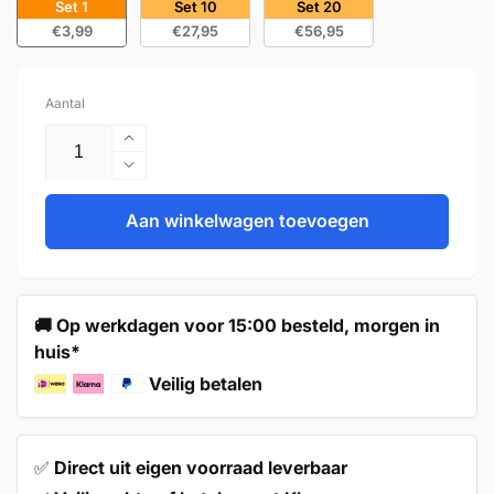
Set 1
Set 10
Set 20
€3,99
€27,95
€56,95
Aantal
Aantal
verhogen
Aantal
voor
verlagen
Handgreep
Aan winkelwagen toevoegen
voor
128mm
Handgreep
Aluminium
128mm
Zwart
Aluminium
–
Zwart
🚚 Op werkdagen voor 15:00 besteld, morgen in
Austin
–
huis*
Austin
Veilig betalen
✅
Direct uit eigen voorraad leverbaar