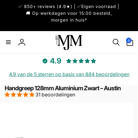
Meteen
✅ 850+ reviews (4.9★) | ✅Eigen voorraad |
naar de
content
🚚 Op werkdagen voor 15:00 besteld,
morgen in huis*
0
0
artikelen
Inloggen
4.9
4.9 van de 5 sterren op basis van 884 beoordelingen
Handgreep 128mm Aluminium Zwart – Austin
31 beoordelingen
direct naar
ductinformatie