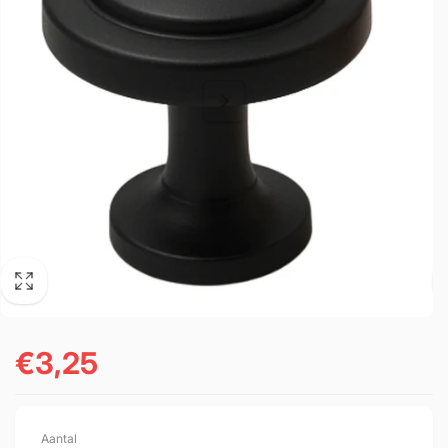
€3,25
Normale
prijs
Aantal