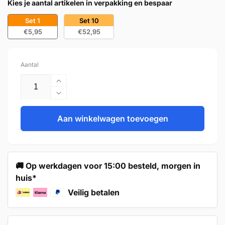
Kies je aantal artikelen in verpakking en bespaar
Set 1
Set 10
€5,95
€52,95
Aantal
Aantal
verhogen
Aantal
voor
verlagen
Handgreep
Aan winkelwagen toevoegen
voor
128mm
Handgreep
RVS
128mm
Zwart
RVS
–
Zwart
🚚 Op werkdagen voor 15:00 besteld, morgen in
Miami
–
huis*
Miami
Veilig betalen