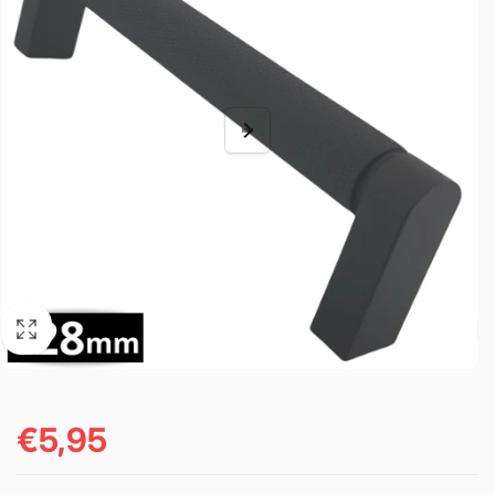
€5,95
Normale
prijs