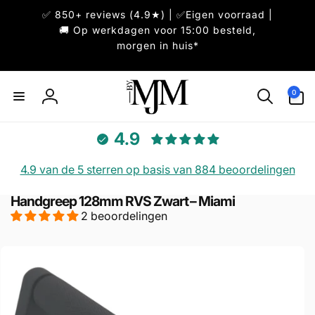
Meteen
✅ 850+ reviews (4.9★) | ✅Eigen voorraad |
naar de
content
🚚 Op werkdagen voor 15:00 besteld,
morgen in huis*
0
0
artikelen
Inloggen
4.9
4.9 van de 5 sterren op basis van 884 beoordelingen
Handgreep 128mm RVS Zwart – Miami
2 beoordelingen
direct naar
ductinformatie