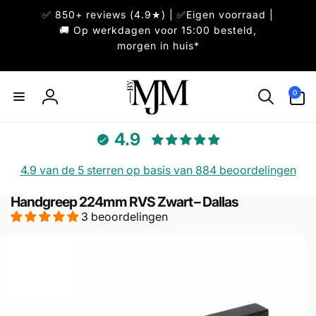
Meteen
✅ 850+ reviews (4.9★) | ✅Eigen voorraad |
naar de
content
🚚 Op werkdagen voor 15:00 besteld,
morgen in huis*
0
0
artikelen
Inloggen
4.9
4.9 van de 5 sterren op basis van 884 beoordelingen
Handgreep 224mm RVS Zwart – Dallas
3 beoordelingen
direct naar
ductinformatie