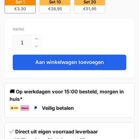
Set 1
Set 10
Set 20
€3,30
€28,95
€51,95
Aantal
Aantal
verhogen
Aantal
voor
verlagen
Handgreep
Aan winkelwagen toevoegen
voor
224mm
Handgreep
RVS
224mm
Zwart
RVS
–
Zwart
🚚 Op werkdagen voor 15:00 besteld, morgen in
Dallas
–
huis*
Dallas
Veilig betalen
✅
Direct uit eigen voorraad leverbaar