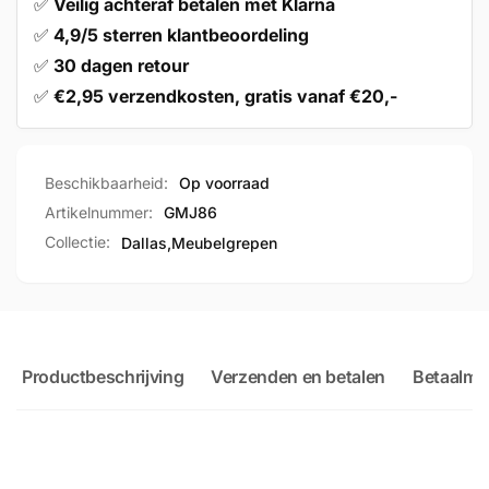
✅
Veilig achteraf betalen met Klarna
✅
4,9/5 sterren klantbeoordeling
✅
30 dagen retour
✅
€2,95 verzendkosten, gratis vanaf €20,-
Beschikbaarheid:
Op voorraad
Artikelnummer:
GMJ86
Collectie:
Dallas,
Meubelgrepen
Productbeschrijving
Verzenden en betalen
Betaalme