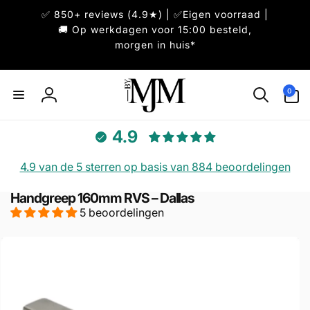
Meteen
✅ 850+ reviews (4.9★) | ✅Eigen voorraad |
naar de
content
🚚 Op werkdagen voor 15:00 besteld,
morgen in huis*
0
0
artikelen
Inloggen
4.9
4.9 van de 5 sterren op basis van 884 beoordelingen
Handgreep 160mm RVS – Dallas
5 beoordelingen
direct naar
ductinformatie