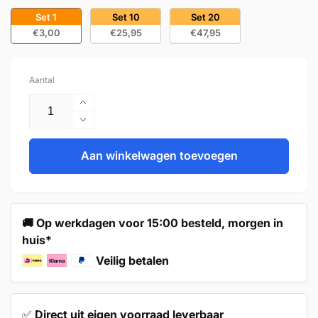
Set 1
Set 10
Set 20
€3,00
€25,95
€47,95
Aantal
Aantal
verhogen
Aantal
voor
verlagen
Handgreep
Aan winkelwagen toevoegen
voor
160mm
Handgreep
RVS
160mm
–
RVS
Dallas
–
🚚 Op werkdagen voor 15:00 besteld, morgen in
Dallas
huis*
Veilig betalen
✅
Direct uit eigen voorraad leverbaar