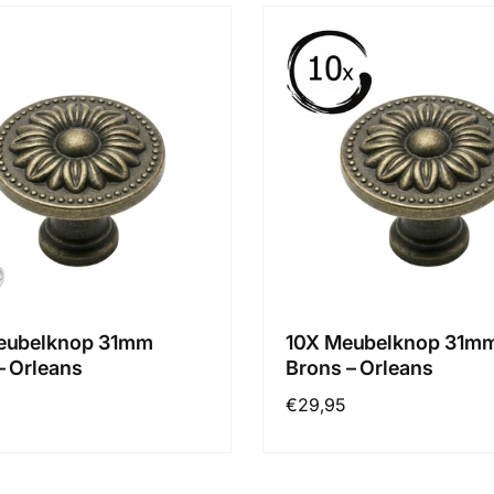
eubelknop 31mm
10X Meubelknop 31m
– Orleans
Brons – Orleans
e
Normale
€29,95
prijs