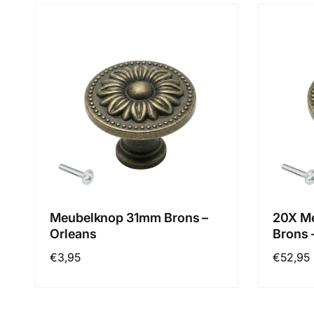
Meubelknop 31mm Brons –
20X M
Orleans
Brons 
Normale
€3,95
Normal
€52,95
prijs
prijs