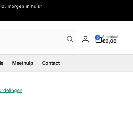
ld, morgen in huis*
Zoeken
0
Subtotaal
0
artikelen
€0,00
Inloggen
ie
Meethulp
Contact
ordelingen