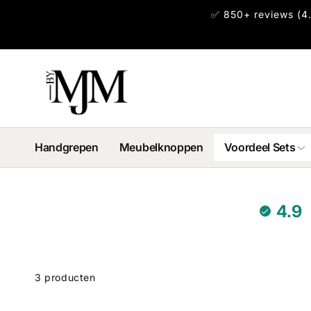
Meteen
✅ 850+ reviews (4.
naar de
content
Handgrepen
Meubelknoppen
Voordeel Sets
4.9
rect naar
3 producten
uctoverzicht