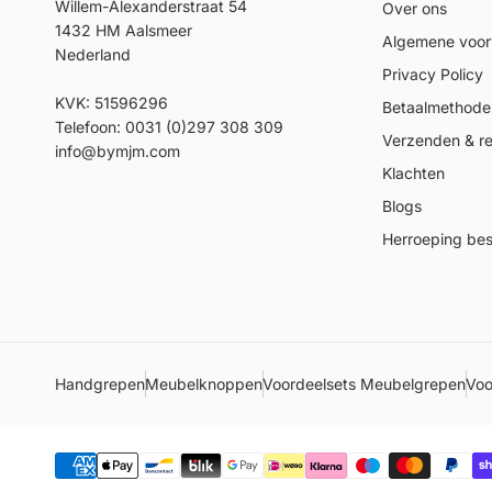
Willem-Alexanderstraat 54
Over ons
1432 HM Aalsmeer
Algemene voo
Nederland
Privacy Policy
KVK: 51596296
Betaalmethode
Telefoon: 0031 (0)297 308 309
Verzenden & re
info@bymjm.com
Klachten
Blogs
Herroeping best
Handgrepen
Meubelknoppen
Voordeelsets Meubelgrepen
Voo
Betaalmethoden