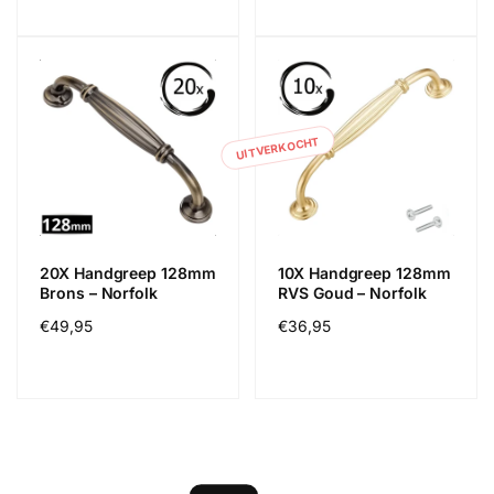
UITVERKOCHT
20X Handgreep 128mm
10X Handgreep 128mm
Brons – Norfolk
RVS Goud – Norfolk
Normale
€49,95
Normale
€36,95
prijs
prijs