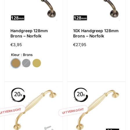
Handgreep 128mm
10X Handgreep 128mm
Brons – Norfolk
Brons – Norfolk
Normale
€3,95
Normale
€27,95
prijs
prijs
Kleur
Brons
UITVERKOCHT
UITVERKOCHT