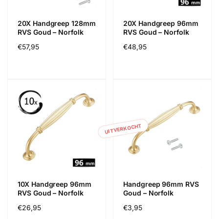
20X Handgreep 128mm
20X Handgreep 96mm
RVS Goud – Norfolk
RVS Goud – Norfolk
Normale
€57,95
Normale
€48,95
prijs
prijs
UITVERKOCHT
10X Handgreep 96mm
Handgreep 96mm RVS
RVS Goud – Norfolk
Goud – Norfolk
Normale
€26,95
Normale
€3,95
prijs
prijs