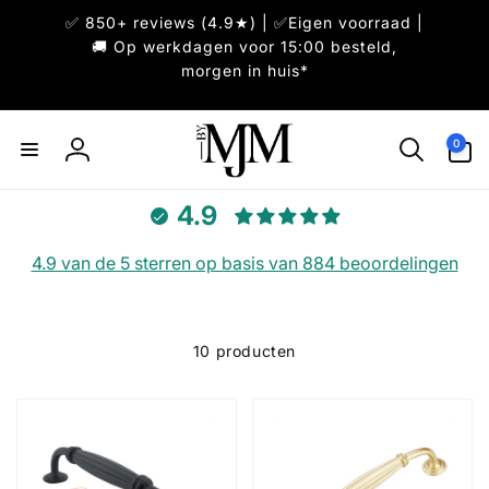
Meteen
✅ 850+ reviews (4.9★) | ✅Eigen voorraad |
naar de
content
🚚 Op werkdagen voor 15:00 besteld,
morgen in huis*
0
0
artikelen
Inloggen
4.9
4.9 van de 5 sterren op basis van 884 beoordelingen
10 producten