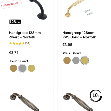
UITVERKOCHT
Handgreep 128mm
Handgreep 128mm
Zwart – Norfolk
RVS Goud – Norfolk
14
(14)
Normale
€3,95
totaal
aantal
prijs
recensies
Normale
€3,75
Kleur
Goud
prijs
Kleur
Zwart