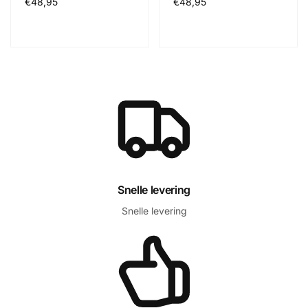
Normale
€48,95
Normale
€48,95
prijs
prijs
Snelle levering
Snelle levering