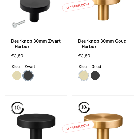
UITVERKOCHT
Deurknop 30mm Zwart
Deurknop 30mm Goud
– Harbor
– Harbor
Normale
€3,50
Normale
€3,50
prijs
prijs
Kleur
Zwart
Kleur
Goud
UITVERKOCHT