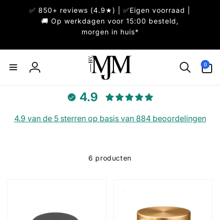
Meteen
✅ 850+ reviews (4.9★) | ✅Eigen voorraad |
naar de
content
🚚 Op werkdagen voor 15:00 besteld,
morgen in huis*
0
0
artikelen
Inloggen
4.9
4.9 van de 5 sterren op basis van 884 beoordelingen
6 producten