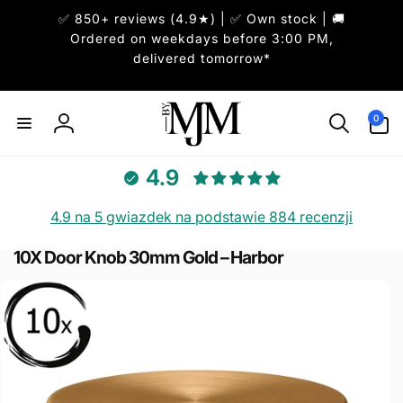
Przejdź
✅ 850+ reviews (4.9★) | ✅ Own stock | 🚚
do
treści
Ordered on weekdays before 3:00 PM,
delivered tomorrow*
0
pozycje(-
0
Zaloguj
i)
się
4.9
4.9 na 5 gwiazdek na podstawie 884 recenzji
Pomiń,
10X Door Knob 30mm Gold – Harbor
aby
przejść
do
informacji
o
produkcie