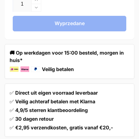
Zwiększ
ilość
Zmniejsz
dla
ilość
10X
dla
Wyprzedane
Door
10X
Knob
Door
30mm
Knob
Gold
30mm
🚚 Op werkdagen voor 15:00 besteld, morgen in
–
Gold
huis*
Harbor
–
Harbor
Veilig betalen
✅
Direct uit eigen voorraad leverbaar
✅
Veilig achteraf betalen met Klarna
✅
4,9/5 sterren klantbeoordeling
✅
30 dagen retour
✅
€2,95 verzendkosten, gratis vanaf €20,-