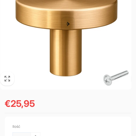
€25,95
Cena
regularna
Ilość