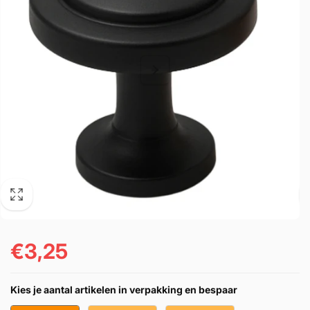
€3,25
Cena
regularna
Kies je aantal artikelen in verpakking en bespaar