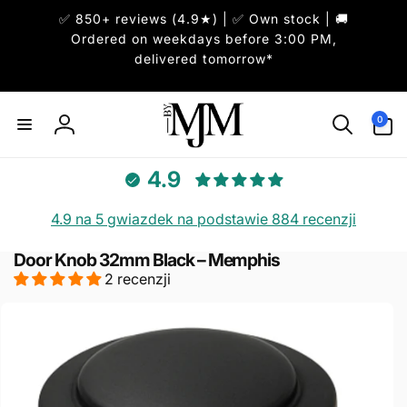
Przejdź
✅ 850+ reviews (4.9★) | ✅ Own stock | 🚚
do
treści
Ordered on weekdays before 3:00 PM,
delivered tomorrow*
0
pozycje(-
0
Zaloguj
i)
się
4.9
4.9 na 5 gwiazdek na podstawie 884 recenzji
Door Knob 32mm Black – Memphis
Pomiń,
2 recenzji
aby
przejść
do
informacji
o
produkcie