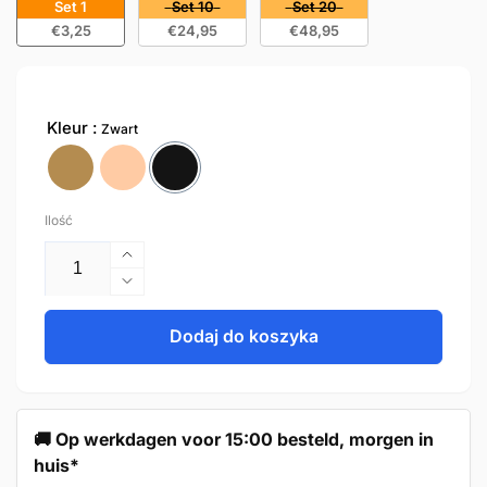
Set 1
Set 10
Set 20
€3,25
€24,95
€48,95
Kleur
Zwart
Ilość
Zwiększ
ilość
Zmniejsz
dla
ilość
Door
dla
Dodaj do koszyka
Knob
Door
32mm
Knob
Black
32mm
–
Black
🚚 Op werkdagen voor 15:00 besteld, morgen in
Memphis
–
huis*
Memphis