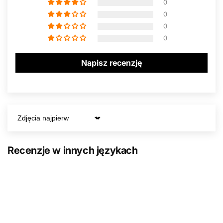
0
0
0
0
Napisz recenzję
Sort by
Recenzje w innych językach