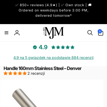
Przejdź
✅ 850+ reviews (4.9★) | ✅ Own stock | 🚚
do
treści
Ordered on weekdays before 3:00 PM,
delivered tomorrow*
0
pozycje(-
0
Zaloguj
i)
się
4.9
4.9 na 5 gwiazdek na podstawie 884 recenzji
Handle 160mm Stainless Steel – Denver
Pomiń,
2 recenzji
aby
przejść
do
informacji
o
produkcie