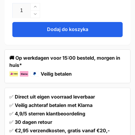
Zwiększ
ilość
Zmniejsz
dla
ilość
Handle
dla
Dodaj do koszyka
160mm
Handle
Stainless
160mm
Steel
Stainless
–
Steel
🚚 Op werkdagen voor 15:00 besteld, morgen in
Denver
–
huis*
Denver
Veilig betalen
✅
Direct uit eigen voorraad leverbaar
✅
Veilig achteraf betalen met Klarna
✅
4,9/5 sterren klantbeoordeling
✅
30 dagen retour
✅
€2,95 verzendkosten, gratis vanaf €20,-