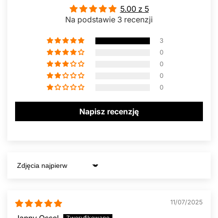
5.00 z 5
Na podstawie 3 recenzji
3
0
0
0
0
Napisz recenzję
Sort by
11/07/2025
Janny Ossel