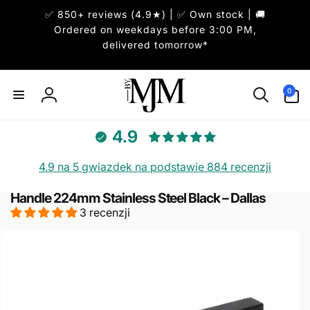
Przejdź
✅ 850+ reviews (4.9★) | ✅ Own stock | 🚚
do
treści
Ordered on weekdays before 3:00 PM,
delivered tomorrow*
0
pozycje(-
0
Zaloguj
i)
się
4.9
4.9 na 5 gwiazdek na podstawie 884 recenzji
Handle 224mm Stainless Steel Black – Dallas
Pomiń,
3 recenzji
aby
przejść
do
informacji
o
produkcie