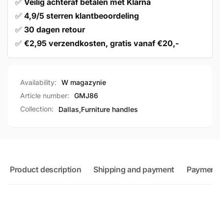
✅
Veilig achteraf betalen met Klarna
✅
4,9/5 sterren klantbeoordeling
✅
30 dagen retour
✅
€2,95 verzendkosten, gratis vanaf €20,-
Availability:
W magazynie
Article number:
GMJ86
Collection:
Dallas,
Furniture handles
Product description
Shipping and payment
Payment