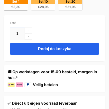
Set 1
Set 10
Set 20
€3,30
€28,95
€51,95
Ilość
Zwiększ
ilość
Zmniejsz
dla
ilość
Handle
dla
Dodaj do koszyka
224mm
Handle
Stainless
224mm
Steel
Stainless
Black
Steel
🚚 Op werkdagen voor 15:00 besteld, morgen in
–
Black
huis*
Dallas
–
Dallas
Veilig betalen
✅
Direct uit eigen voorraad leverbaar