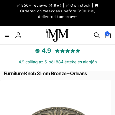
Ugrás a
✅ 850+ reviews (4.9★) | ✅ Own stock | 🚚
tartalomhoz
Ordered on weekdays before 3:00 PM,
delivered tomorrow*
0
0
elem
Bejelentkezés
4.9
4.9 csillag az 5-ből 884 értékelés alapján
Furniture Knob 31mm Bronze – Orleans
hagyás, és
rás a
rmékadatokra