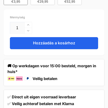
€3,95
€29,95
€52,95
Mennyiség
Furniture
Knob
Furniture
31mm
Knob
Bronze
31mm
Hozzáadás a kosárhoz
–
Bronze
Orleans
–
mennyiségének
Orleans
növelése
mennyiségének
🚚 Op werkdagen voor 15:00 besteld, morgen in
csökkentése
huis*
Veilig betalen
✅
Direct uit eigen voorraad leverbaar
✅
Veilig achteraf betalen met Klarna