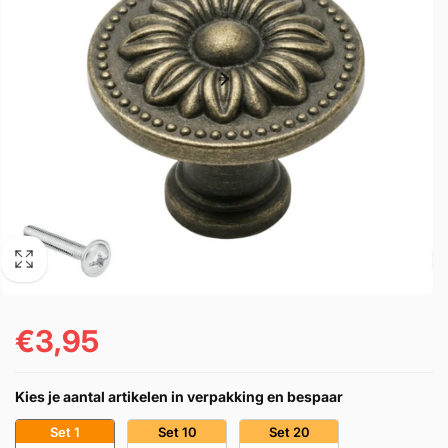
€3,95
Normál
ár
Kies je aantal artikelen in verpakking en bespaar
Set 1
Set 10
Set 20