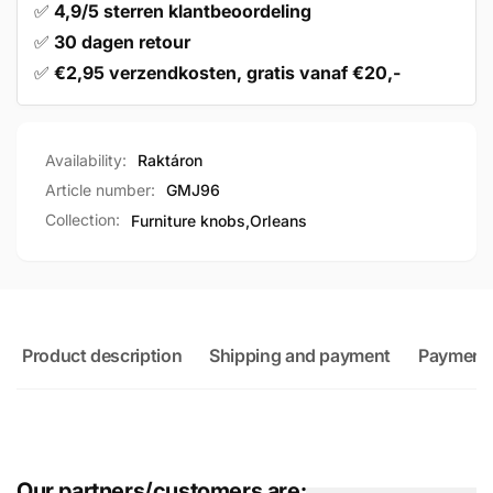
✅
4,9/5 sterren klantbeoordeling
✅
30 dagen retour
✅
€2,95 verzendkosten, gratis vanaf €20,-
Availability:
Raktáron
Article number:
GMJ96
Collection:
Furniture knobs,
Orleans
Product description
Shipping and payment
Payment
Our partners/customers are: