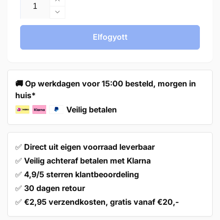
Handle
128mm
Handle
Aluminum
128mm
White
Aluminum
Elfogyott
–
White
Twig
–
mennyiségének
Twig
növelése
mennyiségének
🚚 Op werkdagen voor 15:00 besteld, morgen in
csökkentése
huis*
Veilig betalen
✅
Direct uit eigen voorraad leverbaar
✅
Veilig achteraf betalen met Klarna
✅
4,9/5 sterren klantbeoordeling
✅
30 dagen retour
✅
€2,95 verzendkosten, gratis vanaf €20,-