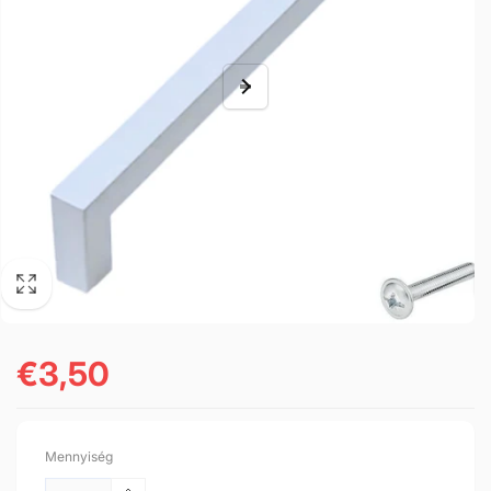
€3,50
Normál
ár
Mennyiség