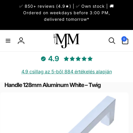
Ugrás a
✅ 850+ reviews (4.9★) | ✅ Own stock | 🚚
tartalomhoz
Ordered on weekdays before 3:00 PM,
delivered tomorrow*
0
0
elem
Bejelentkezés
4.9
4.9 csillag az 5-ből 884 értékelés alapján
Handle 128mm Aluminum White – Twig
hagyás, és
rás a
rmékadatokra