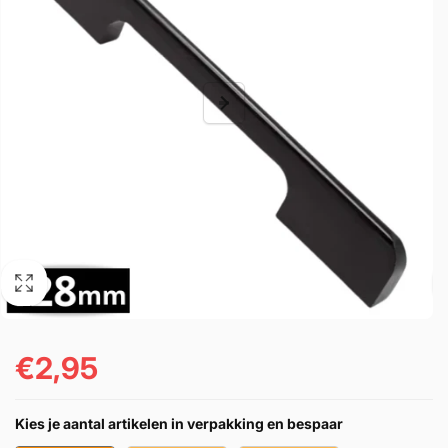
€2,95
Normál
ár
Kies je aantal artikelen in verpakking en bespaar