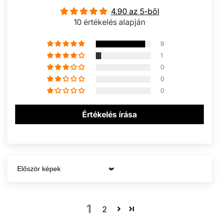
4.90 az 5-ből
10 értékelés alapján
9
1
0
0
0
Értékelés írása
Sort by
1
2