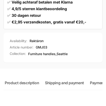
✅
Veilig achteraf betalen met Klarna
✅
4,9/5 sterren klantbeoordeling
✅
30 dagen retour
✅
€2,95 verzendkosten, gratis vanaf €20,-
Availability:
Raktáron
Article number:
GMJ03
Collection:
Furniture handles,
Seattle
Product description
Shipping and payment
Payment