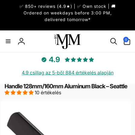
Ugrás a
✅ 850+ reviews (4.9★) | ✅ Own stock | 🚚
tartalomhoz
Ordered on weekdays before 3:00 PM,
delivered tomorrow*
0
0
elem
Bejelentkezés
4.9
4.9 csillag az 5-ből 884 értékelés alapján
Handle 128mm/160mm Aluminum Black – Seattle
10 értékelés
hagyás, és
rás a
rmékadatokra