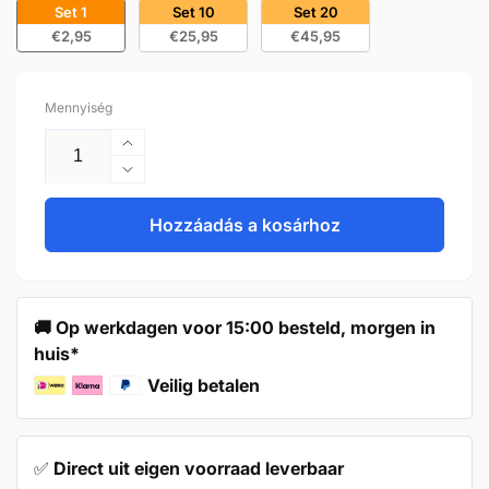
Set 1
Set 10
Set 20
€2,95
€25,95
€45,95
Mennyiség
Handle
128mm/160mm
Handle
Aluminum
128mm/160mm
Black
Aluminum
Hozzáadás a kosárhoz
–
Black
Seattle
–
mennyiségének
Seattle
növelése
mennyiségének
🚚 Op werkdagen voor 15:00 besteld, morgen in
csökkentése
huis*
Veilig betalen
✅
Direct uit eigen voorraad leverbaar